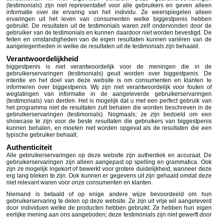
(testimonials) zijn niet representatief voor alle gebruikers en geven alleen
informatie over de ervaring van het individu. Ze weerspiegelen alleen
ervaringen uit het leven van consumenten welke biggestpenis hebben
gebruikt. De resultaten uit de testimonials waren zelf ondervonden door de
gebruiker van de testimonials en kunnen daardoor niet worden bevestigd. De
feiten en omstandigheden van de eigen resultaten kunnen variëren van de
aangelegenheden in welke de resultaten uit de testimonials zijn behaald.
Verantwoordelijkheid
biggestpenis is niet verantwoordelijk voor de meningen die in de
gebruikerservaringen (testimonials) geuit worden over biggestpenis. De
intentie en het doel van deze website is om consumenten en klanten te
informeren over biggestpenis. Wij zijn niet verantwoordelijk voor fouten of
weglatingen van informatie in de aangeleverde gebruikerservaringen
(testimonials) van derden. Het is mogelijk dat u met een perfect gebruik van
het programma niet de resultaten zult behalen die worden beschreven in de
gebruikerservaringen (testimonials). Nogmaals; ze zijn bedoeld om een
showcase te zijn voor de beste resultaten die gebruikers van biggestpenis
kunnen behalen, en moeten niet worden opgevat als de resultaten die een
typische gebruiker behaalt.
Authenticiteit
Alle gebruikerservaringen op deze website zijn authentiek en accuraat. De
gebruikerservaringen zijn alleen aangepast op spelling en grammatica. Ook
zijn ze mogelijk ingekort of bewerkt voor grotere duidelijkheid, wanneer deze
erg lang bleken te zijn. Ook kunnen er gegevens uit zijn gehaald omdat deze
niet relevant waren voor onze consumenten en klanten.
Niemand is betaald of op enige andere wijze bevoordeeld om hun
gebruikerservaring te delen op deze website. Ze zijn uit vrije wil aangeleverd
door individuen welke de producten hebben gebruikt. Ze hebben hun eigen
eerlijke mening aan ons aangeboden; deze testimonials zijn niet gewerft door